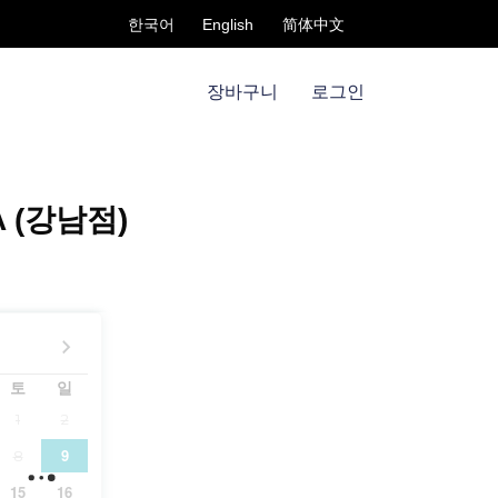
한국어
English
简体中文
장바구니
로그인
 (강남점)
토
일
1
2
9
8
15
16