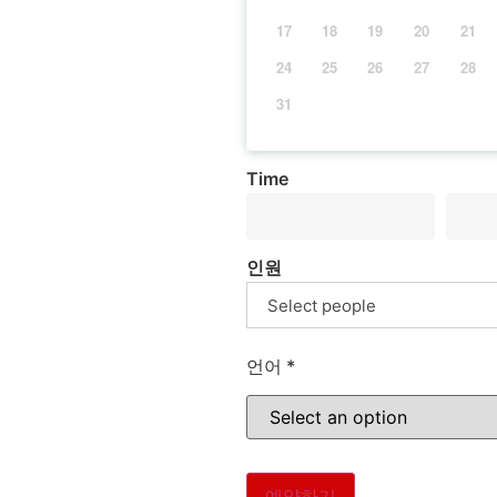
17
18
19
20
21
24
25
26
27
28
31
Time
인원
Select people
언어
*
예약하기