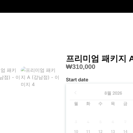
프리미엄 패키지 A
₩
310,000
Start date
8월
2026
월
화
수
목
금
3
4
5
6
7
10
11
12
13
14