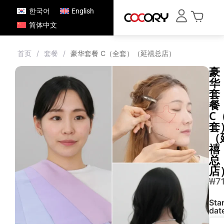
한국어
English
简体中文
首页
/
套餐
/
豪华套餐 C（全套）（延禧总店）
豪
华
套
餐
C
套
（
禧
总
店
₩
7
Star
dat