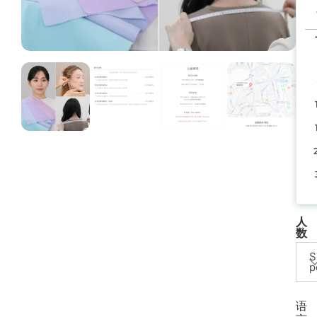
人
数
S
p
语